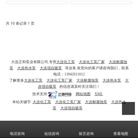
共 10 条记录 1 页
大连正和泵业有限公司,专营
大连化工泵
大连化工泵厂家
大连耐腐蚀
泵
大连热水泵
大连强自吸泵
等业务,有意向的客户请咨询我们，联系
电话：13942611612
了解更多
大连化工泵
大连化工泵厂家
大连耐腐蚀泵
大连热水泵
大
连强自吸泵
的信息请及时关注我们！
技术支持:
网站地图
XML
本站关键字:
大连化工泵
大连化工泵厂家
大连耐腐蚀泵
大连热水
泵
大连强自吸泵
电话咨询
短信咨询
留言咨询
查看地图