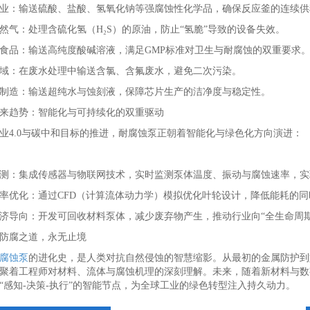
业：输送硫酸、盐酸、氢氧化钠等强腐蚀性化学品，确保反应釜的连续供
然气：处理含硫化氢（H₂S）的原油，防止“氢脆”导致的设备失效。
食品：输送高纯度酸碱溶液，满足GMP标准对卫生与耐腐蚀的双重要求
域：在废水处理中输送含氯、含氟废水，避免二次污染。
制造：输送超纯水与蚀刻液，保障芯片生产的洁净度与稳定性。
来趋势：智能化与可持续化的双重驱动
业4.0与碳中和目标的推进，耐腐蚀泵正朝着智能化与绿色化方向演进：
测：集成传感器与物联网技术，实时监测泵体温度、振动与腐蚀速率，实
率优化：通过CFD（计算流体动力学）模拟优化叶轮设计，降低能耗的
济导向：开发可回收材料泵体，减少废弃物产生，推动行业向“全生命周期
防腐之道，永无止境
腐蚀泵
的进化史，是人类对抗自然侵蚀的智慧缩影。从最初的金属防护到
聚着工程师对材料、流体与腐蚀机理的深刻理解。未来，随着新材料与数
“感知-决策-执行”的智能节点，为全球工业的绿色转型注入持久动力。