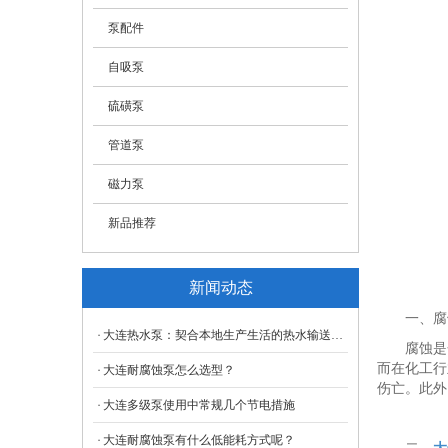
- 高温高压热水泵
泵配件
自吸泵
硫磺泵
管道泵
磁力泵
新品推荐
新闻动态
一、腐
大连热水泵：契合本地生产生活的热水输送关键装置
腐蚀是
而在化工行
大连耐腐蚀泵怎么选型？
伤亡。此外
大连多级泵使用中常规几个节电措施
大连耐腐蚀泵有什么低能耗方式呢？