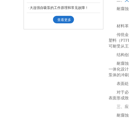
二、
大
大连强自吸泵的工作原理和常见故障！
耐腐蚀
查看更多
材料革
传统金
塑料（PT
可耐受从王
结构创
耐腐蚀
一体化设计
泵体的冲刷
表面处
对于必
表面形成致
三、应
耐腐蚀