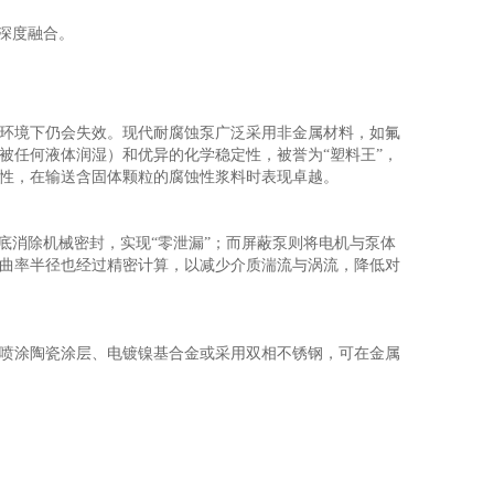
深度融合。
环境下仍会失效。现代耐腐蚀泵广泛采用非金属材料，如氟
不被任何液体润湿）和优异的化学稳定性，被誉为“塑料王”，
性，在输送含固体颗粒的腐蚀性浆料时表现卓越。
底消除机械密封，实现“零泄漏”；而屏蔽泵则将电机与泵体
曲率半径也经过精密计算，以减少介质湍流与涡流，降低对
喷涂陶瓷涂层、电镀镍基合金或采用双相不锈钢，可在金属