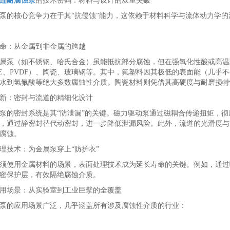
连耐腐蚀泵
的技术密码：材料与设计的双重突破
泵的核心竞争力在于其“抗侵蚀”能力，这依赖于材料科学与流体动力学的
命：从金属到非金属的跨越
属泵（如不锈钢、哈氏合金）虽能抵抗部分腐蚀，但在强氧化性酸或高温
FE、PVDF）、陶瓷、玻璃钢等。其中，氟塑料因其极低的表面能（几乎
水到氢氟酸等绝大多数腐蚀性介质。陶瓷材料则凭借其高硬度与耐磨损特
新：密封与流道的精细化设计
泵的密封系统是其“防泄漏”的关键。磁力驱动泵通过磁耦合传递扭矩，彻
，通过静密封替代动密封，进一步降低泄漏风险。此外，流道的光滑度与
腐蚀。
理技术：为金属泵穿上“防护衣”
须使用金属材料的场景，表面处理技术成为延长寿命的关键。例如，通过
密保护层，有效隔绝腐蚀介质。
用场景：从实验室到工业巨擘的全覆盖
泵的应用场景广泛，几乎涵盖所有涉及腐蚀性介质的行业：