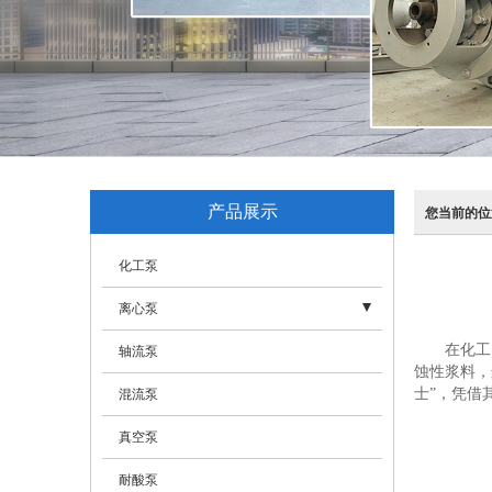
产品展示
您当前的位
化工泵
离心泵
在化工
- 离心泵
轴流泵
蚀性浆料，
- 耐腐蚀化工泵
士”，凭借
混流泵
- 多级泵
真空泵
- 长轴液下泵
耐酸泵