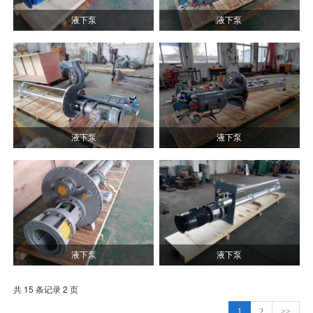
液下泵
液下泵
液下泵
液下泵
液下泵
液下泵
共 15 条记录 2 页
1
2
>>