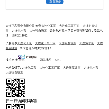
查看更多
大连正和泵业有限公司,专营
大连化工泵
大连化工泵厂家
大连耐腐蚀
泵
大连热水泵
大连强自吸泵
等业务,有意向的客户请咨询我们，联系电
话：13942611612
了解更多
大连化工泵
大连化工泵厂家
大连耐腐蚀泵
大连热水泵
大连
强自吸泵
的信息请及时关注我们！
技术支持:
网站地图
XML
本站关键字:
大连化工泵
大连化工泵厂家
大连耐腐蚀泵
大连热水泵
大连强自吸泵
扫一扫访问移动端