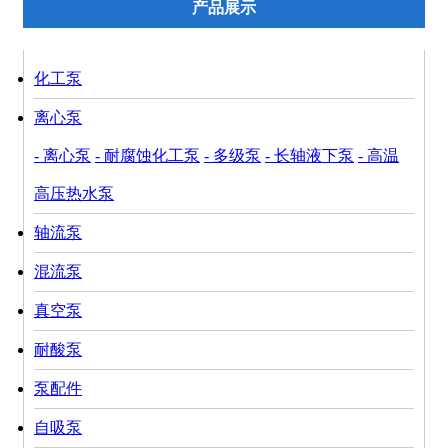
产品展示
化工泵
离心泵
- 离心泵
- 耐腐蚀化工泵
- 多级泵
- 长轴液下泵
- 高温
高压热水泵
轴流泵
混流泵
真空泵
耐酸泵
泵配件
自吸泵