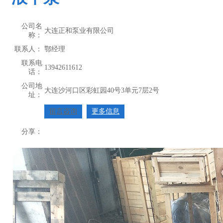
公司名
大连正和泵业有限公司
称：
联系人：
鄂经理
联系电
13942611612
话：
公司地
大连沙河口区彩虹园40号3单元7层2号
址：
留言咨询
更多信息
分享：