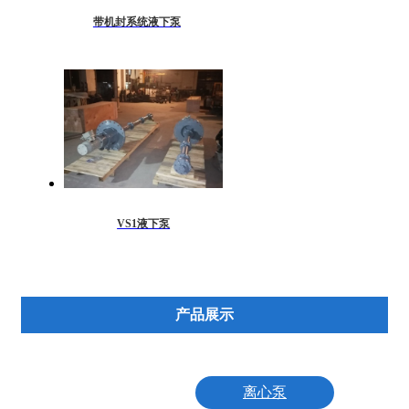
带机封系统液下泵
VS1液下泵
产品展示
离心泵