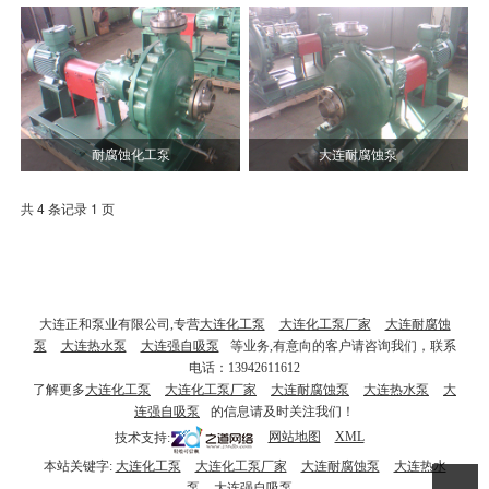
耐腐蚀化工泵
大连耐腐蚀泵
共 4 条记录 1 页
大连正和泵业有限公司,专营
大连化工泵
大连化工泵厂家
大连耐腐蚀
泵
大连热水泵
大连强自吸泵
等业务,有意向的客户请咨询我们，联系
电话：13942611612
了解更多
大连化工泵
大连化工泵厂家
大连耐腐蚀泵
大连热水泵
大
连强自吸泵
的信息请及时关注我们！
技术支持:
网站地图
XML
本站关键字:
大连化工泵
大连化工泵厂家
大连耐腐蚀泵
大连热水
泵
大连强自吸泵