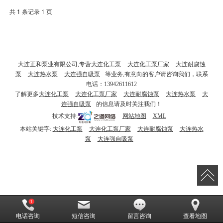
共 1 条记录 1 页
大连正和泵业有限公司,专营
大连化工泵
大连化工泵厂家
大连耐腐蚀
泵
大连热水泵
大连强自吸泵
等业务,有意向的客户请咨询我们，联系
电话：13942611612
了解更多
大连化工泵
大连化工泵厂家
大连耐腐蚀泵
大连热水泵
大
连强自吸泵
的信息请及时关注我们！
技术支持:
网站地图
XML
本站关键字:
大连化工泵
大连化工泵厂家
大连耐腐蚀泵
大连热水
泵
大连强自吸泵
电话咨询
短信咨询
留言咨询
查看地图