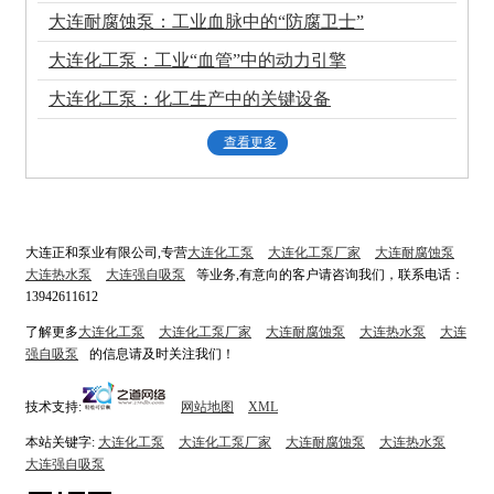
大连耐腐蚀泵：工业血脉中的“防腐卫士”
大连化工泵：工业“血管”中的动力引擎
大连化工泵：化工生产中的关键设备
查看更多
大连正和泵业有限公司,专营
大连化工泵
大连化工泵厂家
大连耐腐蚀泵
大连热水泵
大连强自吸泵
等业务,有意向的客户请咨询我们，联系电话：
13942611612
了解更多
大连化工泵
大连化工泵厂家
大连耐腐蚀泵
大连热水泵
大连
强自吸泵
的信息请及时关注我们！
技术支持:
网站地图
XML
本站关键字:
大连化工泵
大连化工泵厂家
大连耐腐蚀泵
大连热水泵
大连强自吸泵