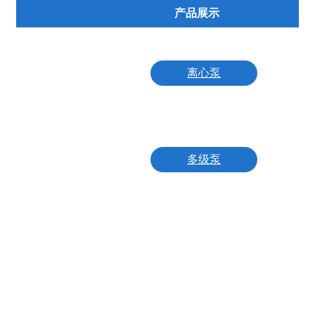
产品展示
离心泵
离心泵
耐腐蚀化工泵
多级泵
长轴液下泵
化工泵
高温高压热水泵
轴流泵
混流泵
真空泵
耐酸泵
泵配件
自吸泵
硫磺泵
管道泵
磁力泵