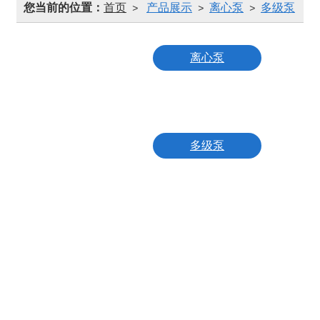
您当前的位置：
首页
产品展示
离心泵
多级泵
>
>
>
离心泵
离心泵
耐腐蚀化工泵
多级泵
长轴液下泵
化工泵
高温高压热水泵
轴流泵
混流泵
真空泵
耐酸泵
泵配件
自吸泵
硫磺泵
管道泵
磁力泵