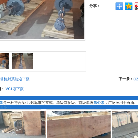
分享：
下一条：
带机封系统液下泵
C
词：
VS1液下泵
泵
是一种符合API 610标准的立式、单级或多级、首级单吸
离心泵
，广泛应用于石油、
更多>>