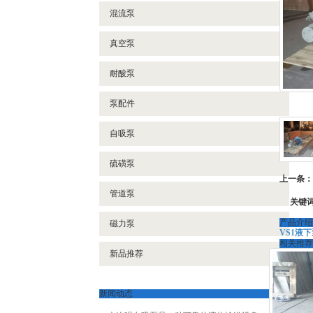
- 耐腐蚀化工泵
混流泵
- 多级泵
真空泵
- 长轴液下泵
耐酸泵
- 高温高压热水泵
泵配件
自吸泵
硫磺泵
上一条：
管道泵
关键
产品介绍
磁力泵
VS1液下
相关推荐
新品推荐
新闻动态