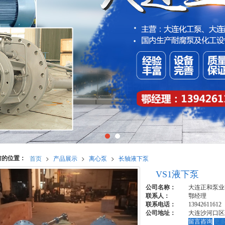
前的位置：
首页
>
产品展示
>
离心泵
>
长轴液下泵
VS1液下泵
公司名称：
大连正和泵业
联系人：
鄂经理
联系电话：
13942611612
公司地址：
大连沙河口区
留言咨询
更