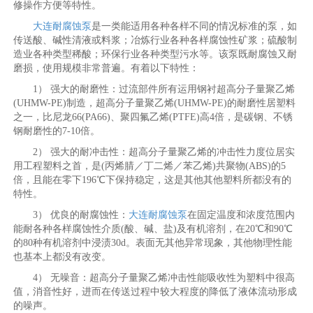
修操作方便等特性。
大连耐腐蚀泵
是一类能适用各种各样不同的情况标准的泵，如
传送酸、碱性清液或料浆；冶炼行业各种各样腐蚀性矿浆；硫酸制
造业各种类型稀酸；环保行业各种类型污水等。该泵既耐腐蚀又耐
磨损，使用规模非常普遍。有着以下特性：
1） 强大的耐磨性：过流部件所有运用钢衬超高分子量聚乙烯
(UHMW-PE)制造，超高分子量聚乙烯(UHMW-PE)的耐磨性居塑料
之一，比尼龙66(PA66)、聚四氟乙烯(PTFE)高4倍，是碳钢、不锈
钢耐磨性的7-10倍。
2） 强大的耐冲击性：超高分子量聚乙烯的冲击性力度位居实
用工程塑料之首，是(丙烯腈／丁二烯／苯乙烯)共聚物(ABS)的5
倍，且能在零下196℃下保持稳定，这是其他其他塑料所都没有的
特性。
3） 优良的耐腐蚀性：
大连耐腐蚀泵
在固定温度和浓度范围内
能耐各种各样腐蚀性介质(酸、碱、盐)及有机溶剂，在20℃和90℃
的80种有机溶剂中浸渍30d。表面无其他异常现象，其他物理性能
也基本上都没有改变。
4） 无噪音：超高分子量聚乙烯冲击性能吸收性为塑料中很高
值，消音性好，进而在传送过程中较大程度的降低了液体流动形成
的噪声。