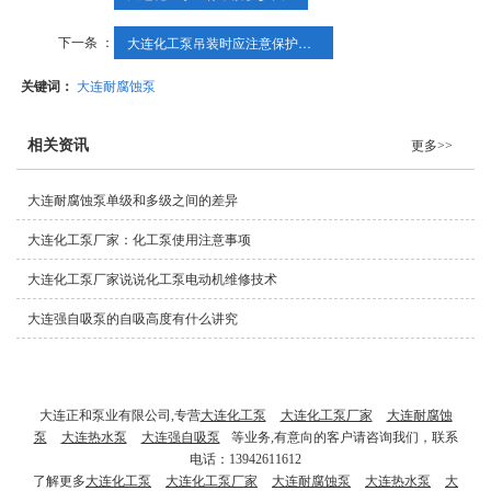
下一条 ：
大连化工泵吊装时应注意保护电缆
关键词：
大连耐腐蚀泵
相关资讯
更多>>
大连耐腐蚀泵单级和多级之间的差异
大连化工泵厂家：化工泵使用注意事项
大连化工泵厂家说说化工泵电动机维修技术
大连强自吸泵的自吸高度有什么讲究
大连正和泵业有限公司,专营
大连化工泵
大连化工泵厂家
大连耐腐蚀
泵
大连热水泵
大连强自吸泵
等业务,有意向的客户请咨询我们，联系
电话：13942611612
了解更多
大连化工泵
大连化工泵厂家
大连耐腐蚀泵
大连热水泵
大