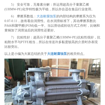
5） 安全可靠，无毒素分解：所运用超高分子量聚乙烯
(UHMW-PE)化学特性极为平稳，所以亦合适在食品行业使用。
6） 摩擦系数低：
大连耐腐蚀泵
的内部结构的摩擦系为仅为
0.07-0.11，故有着自润滑性。在水润滑标准下，其动摩擦系数比
PA66和聚甲醛(POM)低一半。当以滑动或转动方式工作时，比钢和
黄铜加了润滑油后的润滑性还要好。
7） 抗粘性好：超高分子量聚乙烯(UHMW-PE)抗粘性很好，抗
粘附水平与PTFE相当，所以在传送许多黏度较高的介质时亦表現
比较突出。
以上是小编为大家总结的关于
大连耐腐蚀泵
的相关特点。