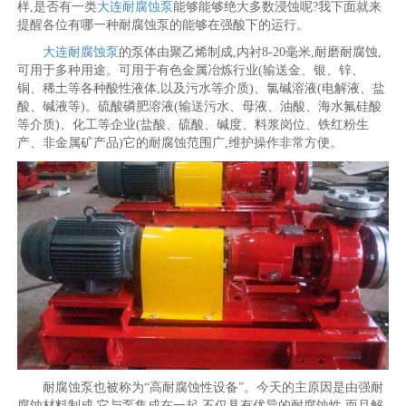
样,是否有一类
大连耐腐蚀泵
能够能够绝大多数浸蚀呢?我下面就来
提醒各位有哪一种耐腐蚀泵的能够在强酸下的运行。
大连耐腐蚀泵
的泵体由聚乙烯制成,内衬8-20毫米,耐磨耐腐蚀,
可用于多种用途。可用于有色金属冶炼行业(输送金、银、锌、
铜、稀土等各种酸性液体,以及污水等介质)、氯碱溶液(电解液、盐
酸、碱液等)。硫酸磷肥溶液(输送污水、母液、油酸、海水氟硅酸
等介质)、化工等企业(盐酸、硫酸、碱度、料浆岗位、铁红粉生
产、非金属矿产品)它的耐腐蚀范围广,维护操作非常方便。
耐腐蚀泵也被称为“高耐腐蚀性设备”。今天的主原因是由强耐
腐蚀材料制成,它与泵集成在一起,不仅具有优异的耐腐蚀性,而且解