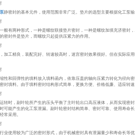
封
泵
静密封的基本元件，使用范围非常广泛。垫片的选型主要根据化工泵输
封
一般有两种形式，一种是螺纹联接垫片密封，一种是螺纹加填充济密封，
的密封件是垫片，而螺纹只起提供压紧力的作用。
封
，加工精良，装配完好、转速较高时，迷宫密封效果很好。但在实际应用
封
缩性和回弹性的填料放入填料函内，依靠压盖的轴向压紧力转化为径向密
密封填料。由于填料密封结构形式简单，更换方便、价格低廉、适应转速
封
运转时，副叶轮所产生的压头平衡了主叶轮出口高压液体，从而实现密封
时可能产生的化工泵泄漏。副叶轮密封结构简单、密封可靠、使用寿命长
经常采用。
封
行业使用较为广泛的密封形式，由于机械密封具有泄漏量少和寿命长等优