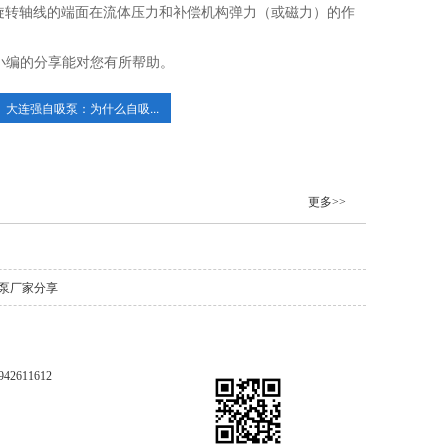
旋转轴线的端面在流体压力和补偿机构弹力（或磁力）的作
小编的分享能对您有所帮助。
大连强自吸泵：为什么自吸...
更多>>
泵厂家分享
611612