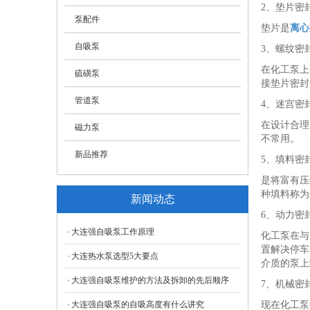
2、垫片密
- 高温高压热水泵
泵配件
垫片是
离心
自吸泵
3、螺纹密
在化工泵上
硫磺泵
接垫片密封
管道泵
4、迷宫密
在设计合理
磁力泵
不常用。
新品推荐
5、填料密
是将富有压
种填料称为
新闻动态
6、动力密
大连强自吸泵工作原理
化工泵在与
置解决停车
大连热水泵选型5大要点
介质的泵上
大连强自吸泵维护的方法及拆卸的先后顺序
7、机械密
大连强自吸泵的自吸高度有什么讲究
现在化工泵