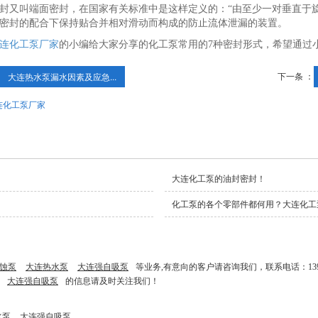
封又叫端面密封，在国家有关标准中是这样定义的：“由至少一对垂直于
密封的配合下保持贴合并相对滑动而构成的防止流体泄漏的装置。
连化工泵厂家
的小编给大家分享的化工泵常用的7种密封形式，希望通过
下一条 ：
大连热水泵漏水因素及应急...
连化工泵厂家
大连化工泵的油封密封！
化工泵的各个零部件都何用？大连化工
蚀泵
大连热水泵
大连强自吸泵
等业务,有意向的客户请咨询我们，联系电话：13942
大连强自吸泵
的信息请及时关注我们！
水泵
大连强自吸泵