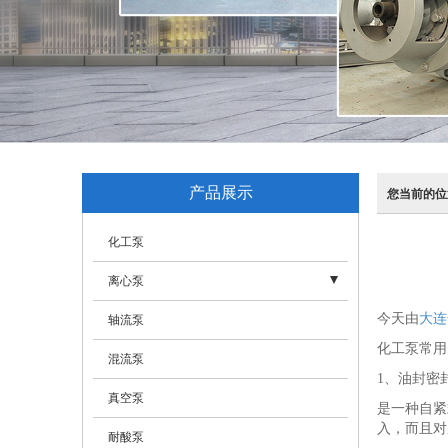
产品展示
您当前的位
化工泵
离心泵
今天由
大连
- 离心泵
轴流泵
化工泵常用
- 耐腐蚀化工泵
混流泵
1、油封密
- 多级泵
真空泵
是一种自紧
入，而且对
- 长轴液下泵
耐酸泵