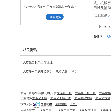
式。机械密
大连热水泵的使用方法及漏水补救措施
用以及辅助
以上就是
大
查看更多
上一条 ：
关键词：
大
相关资讯
大连强自吸泵工作原理
大连热水泵您知道多少，带您了解一下吧！
大连正和泵业有限公司,专营
大连化工泵
大连化工泵厂家
大连耐腐
了解更多
大连化工泵
大连化工泵厂家
大连耐腐蚀泵
大连热水泵
技术支持:
网站地图
XML
本站关键字:
大连化工泵
大连化工泵厂家
大连耐腐蚀泵
大连热