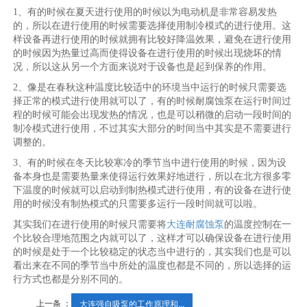
1、有的时候在夏天进行使用的时候以为电动机是非常容易发热
的，所以在进行使用的时候需要选择使用制冷模式的进行使用。这
样设备再进行使用的时候就拥有比较好降温效果，避免在进行使用
的时候因为热量过高而使得设备在进行使用的时候出现烧坏的情
况，所以这从另一个方面来说对于设备也是起到保养的作用。
2、像是在春秋这种温度比较适中的环境当中运行的时候只需要选
择正常的模式进行使用就可以了，有的时候耐腐蚀泵在运行时间过
程的时候可能会出现发热的情况，也是可以稍微的启动一段时间的
制冷模式进行使用，不过其实大部分的时间当中其实是不需要进行
调整的。
3、有的时候在冬天比较寒冷的季节当中进行使用的时候，因为设
备本身也是需要热量来使得运行效果好地进行，所以在北方很多零
下温度的时候就可以启动到制热模式进行使用，有的设备在进行使
用的时候没有制热模式的只需要多运行一段时间就可以啦。
其实我们在进行使用的时候只需要将
大连耐腐蚀泵
的温度控制在一
个比较合理地范围之内就可以了，这样才可以确保设备在进行使用
的时候是处于一个比较稳定的状态当中进行的，其实我们也是可以
看出来在不同的季节当中所处的温度也都是不同的，所以选择的运
行方式也都是分别不同的。
上一条 ：
大连强自吸泵的工作原理和...