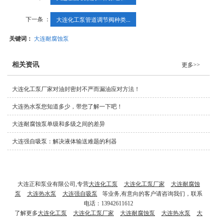
下一条 ：
大连化工泵管道调节阀种类...
关键词：
大连耐腐蚀泵
相关资讯
更多>>
大连化工泵厂家对油封密封不严而漏油应对方法！
大连热水泵您知道多少，带您了解一下吧！
大连耐腐蚀泵单级和多级之间的差异
大连强自吸泵：解决液体输送难题的利器
大连正和泵业有限公司,专营
大连化工泵
大连化工泵厂家
大连耐腐蚀
泵
大连热水泵
大连强自吸泵
等业务,有意向的客户请咨询我们，联系
电话：13942611612
了解更多
大连化工泵
大连化工泵厂家
大连耐腐蚀泵
大连热水泵
大