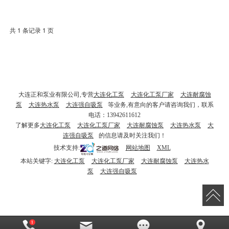
共 1 条记录 1 页
大连正和泵业有限公司,专营
大连化工泵
大连化工泵厂家
大连耐腐蚀
泵
大连热水泵
大连强自吸泵
等业务,有意向的客户请咨询我们，联系
电话：13942611612
了解更多
大连化工泵
大连化工泵厂家
大连耐腐蚀泵
大连热水泵
大
连强自吸泵
的信息请及时关注我们！
技术支持:
网站地图
XML
本站关键字:
大连化工泵
大连化工泵厂家
大连耐腐蚀泵
大连热水
泵
大连强自吸泵