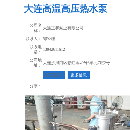
大连高温高压热水泵
公司名
大连正和泵业有限公司
称：
联系人：
鄂经理
联系电
13942611612
话：
公司地
大连沙河口区彩虹园40号3单元7层2号
址：
留言咨询
更多信息
分享：